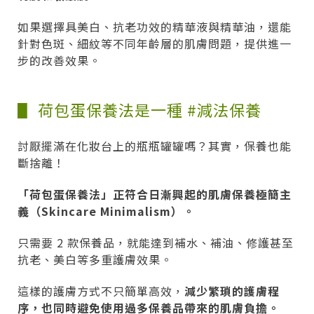
如果選擇具美白、抗老功效的精華液與精華油，還能
針對色斑、細紋等不同年齡層的肌膚問題，提供進一
步的改善效果。
▋ 荷包蛋保養法是一種 #減法保養
討厭擺滿在化妝台上的瓶瓶罐罐嗎？其實，保養也能
斷捨離！
「荷包蛋保養法」正符合日漸興起的肌膚保養極簡主
義（Skincare Minimalism）。
只需要 2 款保養品，就能達到補水、補油、修護甚至
抗老、美白等多重護膚效果。
這樣的護膚方式不只簡單高效，
減少繁瑣的護膚程
序，也同時避免使用過多保養品帶來的肌膚負擔。