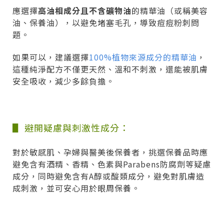
應選擇
高油相成分且不含礦物油
的精華油（或稱美容
油、保養油），以避免堵塞毛孔，導致痘痘粉刺問
題。
如果可以，建議選擇
100%植物來源成分的精華油
，
這種純淨配方不僅更天然、溫和不刺激，還能被肌膚
安全吸收，減少多餘負擔。
▋ 避開疑慮與刺激性成分：
對於敏感肌、孕婦與醫美後保養者，挑選保養品時應
避免含有酒精、香精、色素與Parabens防腐劑等疑慮
成分，同時避免含有A醇或酸類成分，避免對肌膚造
成刺激，並可安心用於眼周保養。