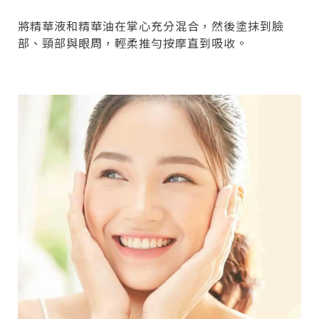
將精華液和精華油在掌心充分混合，然後塗抹到臉
部、頸部與眼周，輕柔推勻按摩直到吸收。