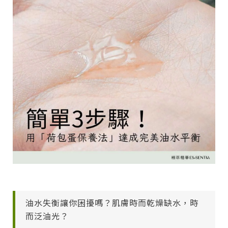
油水失衡讓你困擾嗎？肌膚時而乾燥缺水，時
而泛油光？