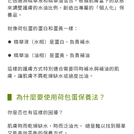
它透過將精華液和精華油混合，根據肌膚當下的狀態
來調整護膚的水油比例，創造出專屬的「個人化」保
養品。
就像荷包蛋的蛋白和蛋黃一樣：
⏺︎ 精華液（水相）是蛋白，負責補水
⏺︎ 精華油（油相）是蛋黃，負責補油
這樣的護膚方式特別適合需要同時補水與補油的肌
膚，讓肌膚不再乾燥缺水或過度出油。
▋ 為什麼要使用荷包蛋保養法？
你是否也有這樣的困擾？
肌膚時而乾燥缺水，時而泛油光， 總是難以找到簡單
又能高效平衡的保養方式。