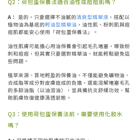
Q2：荷包蛋保養法適合油性或痘痘肌嗎？
A：
是的，只要選擇不油膩的
清爽型精華液
，搭配以
植物油為基底的
輕油型精華油
，油性肌、粉刺肌與痘
痘肌都能安心使用「荷包蛋保養法」。
油性肌膚可能擔心用油保養會引起毛孔堵塞，導致粉
刺和痘痘，但其實只要選對精華油，就能輕鬆避免這
些問題。
植萃來源、質地輕盈的保養油，不僅能避免礦物油、
合成脂等成分對皮膚造成的負擔，還能溶解堵塞毛孔
的多餘油脂（以油溶油），並具備抗炎舒緩功效，幫
助肌膚恢復健康清透狀態。
Q3：使用荷包蛋保養法前，需要使用化妝水
嗎？