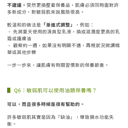
不建議。
突然更換整套保養品，肌膚必須同時面對許
多新成分，對敏弱肌來說風險很高。
較溫和的做法是
「漸進式調整」
，例如：
• 先將夏天使用的清爽型乳液，換成滋潤度更高的乳
霜或護膚油
• 觀察約一週，如果沒有明顯不適，再視狀況微調精
華或其他步驟
一步一步來，讓肌膚有時間習慣新的保養節奏。
▋ Q6：敏弱肌可以使用油類保養嗎？
可以，而且很多時候是很有幫助的。
許多敏弱肌其實是因為「缺油」，導致鎖水功能失
衡。