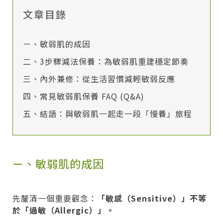
文章目錄
ㄧ、敏弱肌的成因
二、3步驟減法保養：為敏弱肌重建穩定節奏
三、內外兼修：從生活習慣減輕敏弱反應
四、常見敏弱肌保養 FAQ (Q&A)
五、結語：與敏弱肌一起走一段「慢養」旅程
ㄧ、敏弱肌的成因
先釐清一個重要觀念：
「敏感（Sensitive）」不等
於「過敏（Allergic）」。