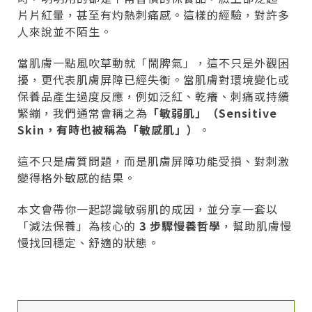
片片紅暈，甚至有灼熱刺痛感。這樣的經驗，對許多
人來說並不陌生。
當肌膚一點風吹草動就「鬧脾氣」，這不只是外觀困
擾，更代表肌膚屏障已經失衡。當肌膚對環境變化或
保養品產生過度反應，例如泛紅、乾癢、刺痛或持續
緊繃，我們通常會稱之為
「敏弱肌」（Sensitive
Skin，有時也被稱為「敏感肌」）
。
這不只是膚質問題，而是肌膚屏障功能受損、對刺激
變得格外敏感的結果。
本文會帶你一起認識敏弱肌的成因，並分享一套以
「減法保養」為核心的
3 步驟慢養哲學
，幫助肌膚慢
慢找回穩定、舒適的狀態。