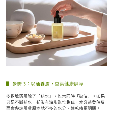
▋ 步驟 3：以油養膚，重築健康屏障
多數敏弱肌除了「缺水」，也常同時「缺油」。如果
只是不斷補水，卻沒有油脂幫忙鎖住，水分蒸發時反
而會帶走肌膚原本就不多的水分，讓乾癢更明顯。