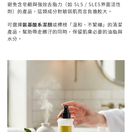
避免含皂鹼與強效去脂力（如 SLS / SLES界面活性
劑）的產品，這類成分對敏弱肌而言負擔較大。
可選擇
氨基酸系潔顏
或標榜「溫和、不緊繃」的清潔
產品，幫助帶走髒汙的同時，保留肌膚必要的油脂與
水分。