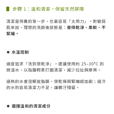
▋ 步驟 1：溫和清潔，保留天然屏障
清潔是保養的第一步，也最容易「太用力」。對敏弱
肌來說，理想的洗臉後狀態是：
覺得乾淨、柔軟、不
緊繃。
⏺︎
水溫控制
過度追求「洗到很乾淨」。建議使用約 25–30°C 的
微溫水，以指腹輕柔打圈清潔，減少拉扯與摩擦。
過熱的水會溶解皮脂膜，使乾燥與緊繃感加劇；過冷
的水則容易清潔力不足，讓髒汙殘留。
⏺︎
選擇溫和的清潔成分