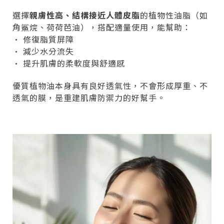
選擇
親膚性高、結構接近人體皮脂
的植物性油脂（如
角鯊烷、荷荷芭油），搭配適量使用，能幫助：
• 修復脂質屏障
• 減少水分流失
• 提升肌膚的柔軟度與舒適感
優質植物油本身具有良好透氣性，不會形成厚重、不
透氣的膜，是重建肌膚防禦力的好幫手。