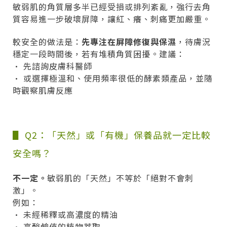
敏弱肌的角質層多半已經受損或排列紊亂，強行去角
質容易進一步破壞屏障，讓紅、癢、刺痛更加嚴重。
較安全的做法是：
先專注在屏障修復與保濕
，待膚況
穩定一段時間後，若有堆積角質困擾。建議：
• 先諮詢皮膚科醫師
• 或選擇極溫和、使用頻率很低的酵素類產品，並隨
時觀察肌膚反應
▋ Q2：「天然」或「有機」保養品就一定比較
安全嗎？
不一定。
敏弱肌的「天然」不等於「絕對不會刺
激」。
例如：
• 未經稀釋或高濃度的精油
• 高酸鹼值的植物萃取