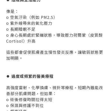
像是：
o 空氣汙染（例如 PM2.5）
o 紫外線帶來的氧化壓力
o 長期睡眠不足
o 身心長期處於緊繃狀態，導致壓力荷爾蒙（皮質醇
Cortisol）升高
這些都會促使肌膚產生慢性發炎反應，讓敏弱狀態更
加明顯。
⏺︎
過度或頻繁的醫美療程
高強度雷射、化學換膚、微針等療程，短期內雖能改
善部分肌膚問題，但如果：
o 術後修復時間拉得太短
o 保濕與修護不到位