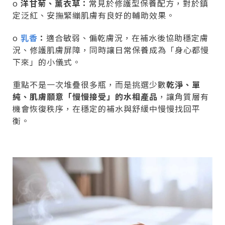
o
洋甘菊、薰衣草：
常見於修護型保養配方，對於鎮
定泛紅、安撫緊繃肌膚有良好的輔助效果。
o
乳香
：
適合敏弱、偏乾膚況，在補水後協助穩定膚
況、修護肌膚屏障，同時讓日常保養成為「身心都慢
下來」的小儀式。
重點不是一次堆疊很多瓶，而是挑選少數
乾淨、單
純、肌膚願意「慢慢接受」的水相產品
，讓角質層有
機會恢復秩序，在穩定的補水與舒緩中慢慢找回平
衡。