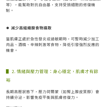
等），能幫助對抗自由基，支持受損細胞的修復機
制。
⏺︎
減少高組織胺食物攝取
當肌膚正處於急性發炎或過敏期時，可暫時減少加工
肉品、酒精、辛辣刺激等食物，降低引發強烈反應的
機會。
▋ 2. 情緒與壓力管理：身心穩定，肌膚才有餘
裕
長期高壓狀態下，壓力荷爾蒙（如腎上腺皮質醇）會
持續分泌，影響免疫平衡與肌膚修復力。