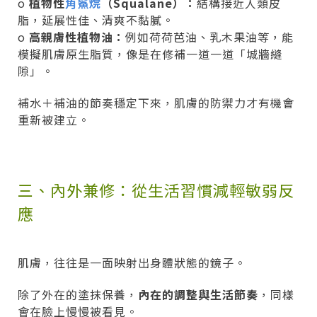
o
植物性
角鯊烷
（Squalane）：
結構接近人類皮
脂，延展性佳、清爽不黏膩。
o
高親膚性植物油：
例如荷荷芭油、乳木果油等，能
模擬肌膚原生脂質，像是在修補一道一道「城牆縫
隙」。
補水＋補油的節奏穩定下來，肌膚的防禦力才有機會
重新被建立。
三、內外兼修：從生活習慣減輕敏弱反
應
肌膚，往往是一面映射出身體狀態的鏡子。
除了外在的塗抹保養，
內在的調整與生活節奏
，同樣
會在臉上慢慢被看見。