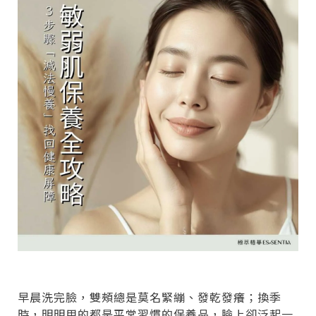
早晨洗完臉，雙頰總是莫名緊繃、發乾發癢；換季
時，明明用的都是平常習慣的保養品，臉上卻泛起一