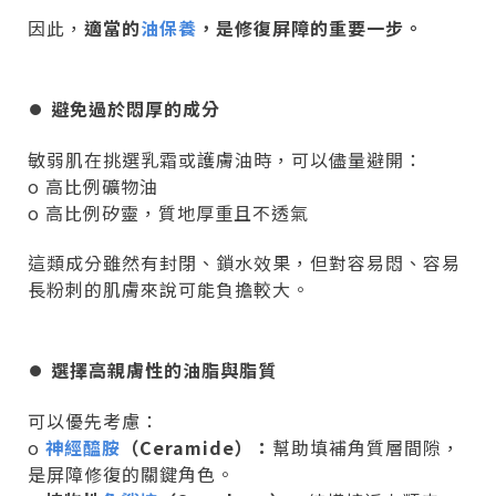
因此，
適當的
油保養
，是修復屏障的重要一步。
⏺︎
避免過於悶厚的成分
敏弱肌在挑選乳霜或護膚油時，可以儘量避開：
o 高比例礦物油
o 高比例矽靈，質地厚重且不透氣
這類成分雖然有封閉、鎖水效果，但對容易悶、容易
長粉刺的肌膚來說可能負擔較大。
⏺︎
選擇高親膚性的油脂與脂質
可以優先考慮：
o
神經醯胺
（Ceramide）：
幫助填補角質層間隙，
是屏障修復的關鍵角色。