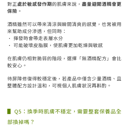
對正
處於敏感發作期
的肌膚來說，
盡量避開酒精會更
保險
。
酒精雖然可以帶來清涼與瞬間清爽的感覺，也常被用
來幫助成分滲透，但同時：
• 揮發時會帶走表層水分
• 可能破壞皮脂膜，使肌膚更加乾燥與敏感
在肌膚仍相對脆弱的階段，選擇「無酒精配方」會比
較安心。
待屏障修復得較穩定後，若產品中僅含少量酒精、且
整體配方設計溫和，可視個人肌膚狀況再斟酌。
▋ Q5：換季時肌膚不穩定，需要整套保養品全
部換掉嗎？