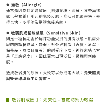
⏺︎ 過敏（Allergic）
通常是因為特定過敏原（例如花粉、海鮮、某些藥物
或化學物質）引起的免疫反應，症狀可能來得快、去
得也快，多半涉及整體免疫系統。
⏺︎ 敏弱肌或稱敏感肌（Sensitive Skin）
則是一種長期處於屏障功能受損的肌膚狀態。肌膚外
層的防護牆變薄、變弱，對外界刺激（溫度、清潔、
保養品、風吹日曬等）的耐受度下降，神經末梢也容
易「反應過度」，因此更常出現泛紅、緊繃與刺癢
感。
造成敏弱肌的原因，大致可以分成兩大類：
先天體質
與後天環境與生活習慣。
▋ 敏弱肌成因 1：先天性 - 基底防禦力較弱