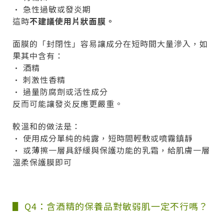
• 急性過敏或發炎期
這時
不建議使用片狀面膜。
面膜的「封閉性」容易讓成分在短時間大量滲入，如
果其中含有：
• 酒精
• 刺激性香精
• 過量防腐劑或活性成分
反而可能讓發炎反應更嚴重。
較溫和的做法是：
• 使用成分單純的純露，短時間輕敷或噴霧鎮靜
• 或薄擦一層具舒緩與保護功能的乳霜，給肌膚一層
溫柔保護膜即可
▋ Q4：含酒精的保養品對敏弱肌一定不行嗎？