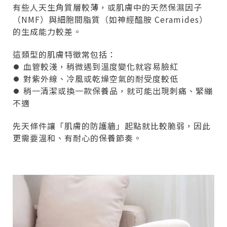
有些人天生角質層較薄，或肌膚中的天然保濕因子
（NMF）與細胞間脂質（如神經醯胺 Ceramides）
的生成能力較差。
這類型的肌膚特徵常包括：
⏺︎ 血管較淺，稍微遇到溫度變化就容易臉紅
⏺︎ 對紫外線、冷風或乾燥空氣的耐受度較低
⏺︎ 稍一清潔或換一款保養品，就可能出現刺痛、緊繃
不適
先天條件讓「肌膚的防護牆」起點就比較脆弱，因此
更需要溫和、有耐心的保養節奏。