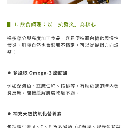
▋ 1. 飲食調理：以「抗發炎」為核心
過多糖分與高度加工食品，容易促進體內糖化與慢性
發炎，肌膚自然也會跟著不穩定。可以從幾個方向調
整：
⏺︎
多攝取 Omega-3 脂肪酸
例如深海魚、亞麻仁籽、核桃等，有助於調節體內發
炎反應，間接緩解肌膚乾癢不適。
⏺︎
補充天然抗氧化營養素
包括維生素 A、C、E 及多酚類（如莓果、深綠色蔬菜