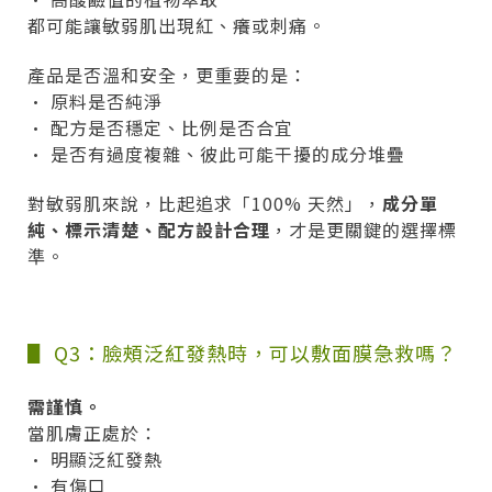
都可能讓敏弱肌出現紅、癢或刺痛。
產品是否溫和安全，更重要的是：
• 原料是否純淨
• 配方是否穩定、比例是否合宜
• 是否有過度複雜、彼此可能干擾的成分堆疊
對敏弱肌來說，比起追求「100% 天然」，
成分單
純、標示清楚、配方設計合理
，才是更關鍵的選擇標
準。
▋ Q3：臉頰泛紅發熱時，可以敷面膜急救嗎？
需謹慎。
當肌膚正處於：
• 明顯泛紅發熱
• 有傷口