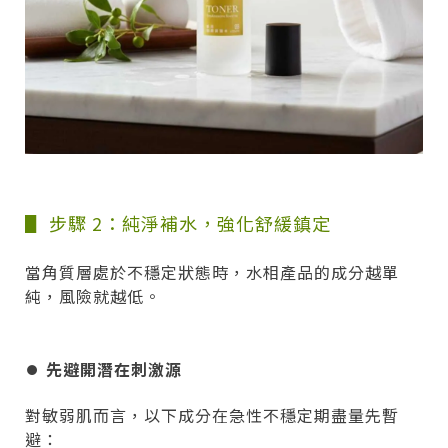
▋ 步驟 2：純淨補水，強化舒緩鎮定
當角質層處於不穩定狀態時，水相產品的成分越單
純，風險就越低。
⏺︎
先避開潛在刺激源
對敏弱肌而言，以下成分在急性不穩定期盡量先暫
避：