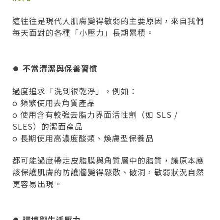
這往往是現代人肌膚變得敏弱的主要原因，來自我們
每天面對的各種「小壓力」長期累積。
⏺︎
不當清潔與保養習慣
過度追求「洗到很乾淨」，例如：
o 頻繁使用去角質產品
o 使用含有較強去脂力界面活性劑（如 SLS /
SLES）的潔面產品
o 長期使用高濃度酸類、煥膚型保養品
都可能過度帶走皮脂膜與角質層中的脂質，讓原本應
該保護肌膚的防護牆變得鬆散、破洞，敏弱狀況自然
更容易出現。
⏺︎
環境與生活壓力