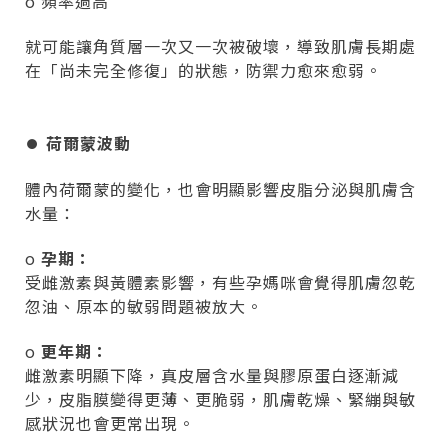
o 頻率過高
就可能讓角質層一次又一次被破壞，導致肌膚長期處
在「尚未完全修復」的狀態，防禦力愈來愈弱。
⏺︎
荷爾蒙波動
體內荷爾蒙的變化，也會明顯影響皮脂分泌與肌膚含
水量：
o
孕期：
受雌激素與黃體素影響，有些孕媽咪會覺得肌膚忽乾
忽油、原本的敏弱問題被放大。
o
更年期：
雌激素明顯下降，真皮層含水量與膠原蛋白逐漸減
少，皮脂膜變得更薄、更脆弱，肌膚乾燥、緊繃與敏
感狀況也會更常出現。