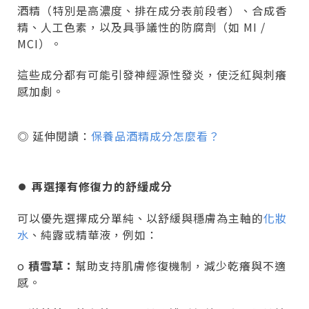
酒精（特別是高濃度、排在成分表前段者）、合成香
精、人工色素，以及具爭議性的防腐劑（如 MI /
MCI）。
這些成分都有可能引發神經源性發炎，使泛紅與刺癢
感加劇。
◎ 延伸閱讀：
保養品酒精成分怎麼看？
⏺︎
再選擇有修復力的舒緩成分
可以優先選擇成分單純、以舒緩與穩膚為主軸的
化妝
水
、純露或精華液，例如：
o
積雪草：
幫助支持肌膚修復機制，減少乾癢與不適
感。